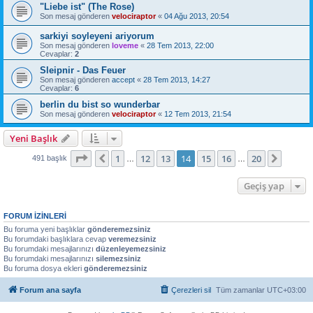
"Liebe ist" (The Rose)
Son mesaj gönderen
velociraptor
«
04 Ağu 2013, 20:54
sarkiyi soyleyeni ariyorum
Son mesaj gönderen
loveme
«
28 Tem 2013, 22:00
Cevaplar:
2
Sleipnir - Das Feuer
Son mesaj gönderen
accept
«
28 Tem 2013, 14:27
Cevaplar:
6
berlin du bist so wunderbar
Son mesaj gönderen
velociraptor
«
12 Tem 2013, 21:54
Yeni Başlık
14
. sayfa (Toplam
20
sayfa)
1
12
13
14
15
16
20
Önceki
Sonrak
491 başlık
…
…
Geçiş yap
FORUM IZINLERI
Bu foruma yeni başlıklar
gönderemezsiniz
Bu forumdaki başlıklara cevap
veremezsiniz
Bu forumdaki mesajlarınızı
düzenleyemezsiniz
Bu forumdaki mesajlarınızı
silemezsiniz
Bu foruma dosya ekleri
gönderemezsiniz
Forum ana sayfa
Çerezleri sil
Tüm zamanlar
UTC+03:00