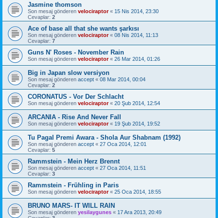
Jasmine thomson
Son mesaj gönderen
velociraptor
«
15 Nis 2014, 23:30
Cevaplar:
2
Ace of base all that she wants şarkısı
Son mesaj gönderen
velociraptor
«
08 Nis 2014, 11:13
Cevaplar:
7
Guns N' Roses - November Rain
Son mesaj gönderen
velociraptor
«
26 Mar 2014, 01:26
Big in Japan slow versiyon
Son mesaj gönderen
accept
«
08 Mar 2014, 00:04
Cevaplar:
2
CORONATUS - Vor Der Schlacht
Son mesaj gönderen
velociraptor
«
20 Şub 2014, 12:54
ARCANIA - Rise And Never Fall
Son mesaj gönderen
velociraptor
«
19 Şub 2014, 19:52
Tu Pagal Premi Awara - Shola Aur Shabnam (1992)
Son mesaj gönderen
accept
«
27 Oca 2014, 12:01
Cevaplar:
5
Rammstein - Mein Herz Brennt
Son mesaj gönderen
accept
«
27 Oca 2014, 11:51
Cevaplar:
3
Rammstein - Frühling in Paris
Son mesaj gönderen
velociraptor
«
25 Oca 2014, 18:55
BRUNO MARS- IT WILL RAIN
Son mesaj gönderen
yesilaygunes
«
17 Ara 2013, 20:49