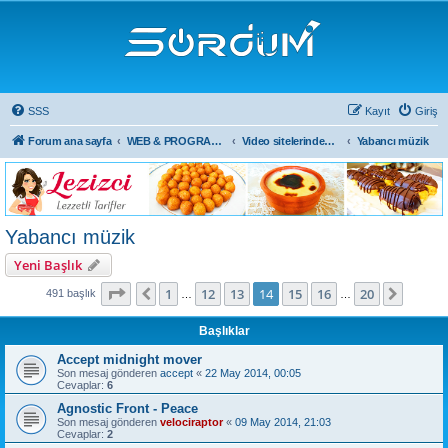
SSS
Kayıt
Giriş
Forum ana sayfa
WEB & PROGRAMLAMA & DİĞER
Video sitelerinden paylaşımlar
Yabancı müzik
Yabancı müzik
Yeni Başlık
14
. sayfa (Toplam
20
sayfa)
1
12
13
14
15
16
20
Önceki
Sonrak
491 başlık
…
…
Başlıklar
Accept midnight mover
Son mesaj gönderen
accept
«
22 May 2014, 00:05
Cevaplar:
6
Agnostic Front - Peace
Son mesaj gönderen
velociraptor
«
09 May 2014, 21:03
Cevaplar:
2