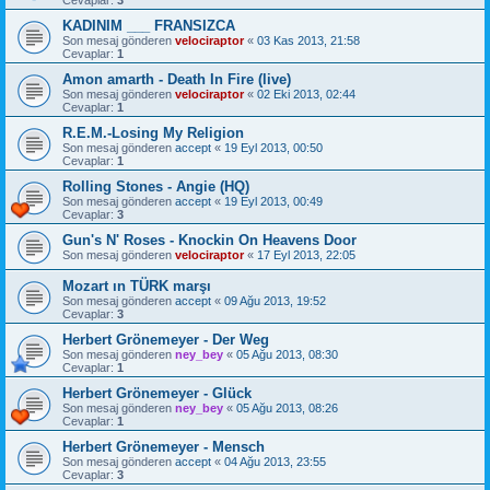
Cevaplar:
3
KADINIM ___ FRANSIZCA
Son mesaj gönderen
velociraptor
«
03 Kas 2013, 21:58
Cevaplar:
1
Amon amarth - Death In Fire (live)
Son mesaj gönderen
velociraptor
«
02 Eki 2013, 02:44
Cevaplar:
1
R.E.M.-Losing My Religion
Son mesaj gönderen
accept
«
19 Eyl 2013, 00:50
Cevaplar:
1
Rolling Stones - Angie (HQ)
Son mesaj gönderen
accept
«
19 Eyl 2013, 00:49
Cevaplar:
3
Gun's N' Roses - Knockin On Heavens Door
Son mesaj gönderen
velociraptor
«
17 Eyl 2013, 22:05
Mozart ın TÜRK marşı
Son mesaj gönderen
accept
«
09 Ağu 2013, 19:52
Cevaplar:
3
Herbert Grönemeyer - Der Weg
Son mesaj gönderen
ney_bey
«
05 Ağu 2013, 08:30
Cevaplar:
1
Herbert Grönemeyer - Glück
Son mesaj gönderen
ney_bey
«
05 Ağu 2013, 08:26
Cevaplar:
1
Herbert Grönemeyer - Mensch
Son mesaj gönderen
accept
«
04 Ağu 2013, 23:55
Cevaplar:
3