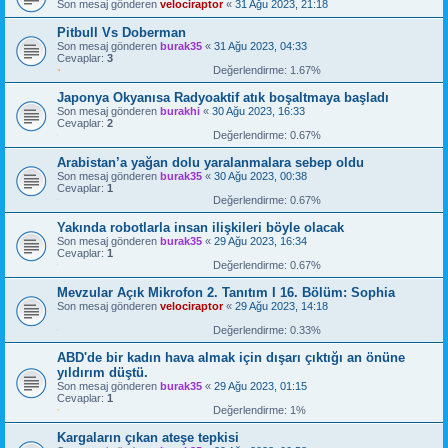
Son mesaj gönderen
velociraptor
«
31 Ağu 2023, 21:18
Pitbull Vs Doberman
Son mesaj gönderen
burak35
«
31 Ağu 2023, 04:33
Cevaplar:
3
Değerlendirme: 1.67%
Japonya Okyanısa Radyoaktif atık boşaltmaya başladı
Son mesaj gönderen
burakhi
«
30 Ağu 2023, 16:33
Cevaplar:
2
Değerlendirme: 0.67%
Arabistan’a yağan dolu yaralanmalara sebep oldu
Son mesaj gönderen
burak35
«
30 Ağu 2023, 00:38
Cevaplar:
1
Değerlendirme: 0.67%
Yakında robotlarla insan ilişkileri böyle olacak
Son mesaj gönderen
burak35
«
29 Ağu 2023, 16:34
Cevaplar:
1
Değerlendirme: 0.67%
Mevzular Açık Mikrofon 2. Tanıtım I 16. Bölüm: Sophia
Son mesaj gönderen
velociraptor
«
29 Ağu 2023, 14:18
Değerlendirme: 0.33%
ABD'de bir kadın hava almak için dışarı çıktığı an önüne
yıldırım düştü.
Son mesaj gönderen
burak35
«
29 Ağu 2023, 01:15
Cevaplar:
1
Değerlendirme: 1%
Kargaların çıkan ateşe tepkisi