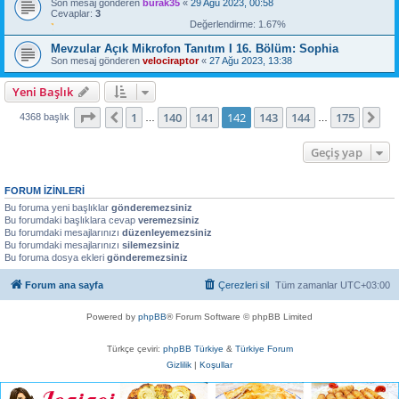
Son mesaj gönderen
burak35
«
29 Ağu 2023, 00:58
Cevaplar:
3
Değerlendirme: 1.67%
Mevzular Açık Mikrofon Tanıtım I 16. Bölüm: Sophia
Son mesaj gönderen
velociraptor
«
27 Ağu 2023, 13:38
Yeni Başlık
142
. sayfa (Toplam
175
sayfa)
1
140
141
142
143
144
175
Önceki
So
4368 başlık
…
…
Geçiş yap
FORUM IZINLERI
Bu foruma yeni başlıklar
gönderemezsiniz
Bu forumdaki başlıklara cevap
veremezsiniz
Bu forumdaki mesajlarınızı
düzenleyemezsiniz
Bu forumdaki mesajlarınızı
silemezsiniz
Bu foruma dosya ekleri
gönderemezsiniz
Forum ana sayfa
Çerezleri sil
Tüm zamanlar
UTC+03:00
Powered by
phpBB
® Forum Software © phpBB Limited
Türkçe çeviri:
phpBB Türkiye
&
Türkiye Forum
Gizlilik
|
Koşullar