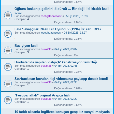
Değerlendirme: 0.67%
Oğlunu kıskanıp gelinini öldürttü ... Bir değil iki kiralık katil
tuttu
Son mesaj gönderen
root@localhost
«
05 Eyl 2023, 01:23
Cevaplar:
4
Değerlendirme: 1.67%
Lale Savaşçıları Nasıl Bir Oyundu? (1994) İlk Yerli RPG
Son mesaj gönderen
josephdauntless
«
04 Eyl 2023, 13:27
Değerlendirme: 0.33%
Buz yiyen kedi
Son mesaj gönderen
burak35
«
04 Eyl 2023, 03:07
Cevaplar:
3
Değerlendirme: 1%
Hindistan'da yapılan 'dalgıçlı' kanalizasyon temizliği
Son mesaj gönderen
burak35
«
04 Eyl 2023, 02:43
Cevaplar:
1
Değerlendirme: 0.33%
Starbuckstan kovulan kişi videosunu paylaşıp destek istedi
Son mesaj gönderen
burak35
«
04 Eyl 2023, 02:36
Cevaplar:
1
Değerlendirme: 0.67%
"Fesupanallah" orijinal Arapça hâli
Son mesaj gönderen
burak35
«
04 Eyl 2023, 02:29
Cevaplar:
1
Değerlendirme: 0.67%
10 farklı aksanla İngilizce konuşan genç kız sosyal medyada