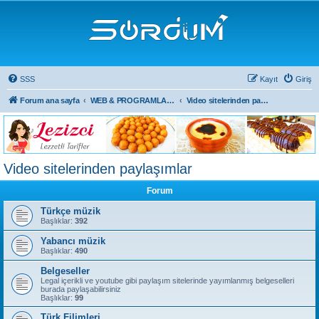
SSS
Kayıt
Giriş
Forum ana sayfa
WEB & PROGRAMLAMA & DİĞER
Video sitelerinden paylaşımlar
Video sitelerinden paylaşımlar
Forum
Türkçe müzik
Başlıklar:
392
Yabancı müzik
Başlıklar:
490
Belgeseller
Legal içerikli ve youtube gibi paylaşım sitelerinde yayımlanmış belgeselleri
burada paylaşabilirsiniz
Başlıklar:
99
Türk Filimleri