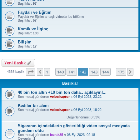
Başlıklar:
97
Faydalı ve Eğitim
Faydalı ve Eğitim amaçlı videolar bu bölüme
Başlıklar:
57
Komik ve İlginç
Başlıklar:
183
Bilişim
Başlıklar:
17
Yeni Başlık
142
. sayfa (Toplam
175
sayfa)
1
140
141
142
143
144
175
Önceki
So
4368 başlık
…
…
Başlıklar
40 bin ton altın +10 bin ton daha.. açıklayın!...
Son mesaj gönderen
velociraptor
«
06 Eyl 2023, 23:22
Kediler bir alem
Son mesaj gönderen
velociraptor
«
06 Eyl 2023, 18:22
Değerlendirme: 0.33%
Sigaranın içindekilerin gösterildiği video sosyal medyada
gündem oldu
Son mesaj gönderen
burak35
«
06 Eyl 2023, 02:18
Cevaplar:
1