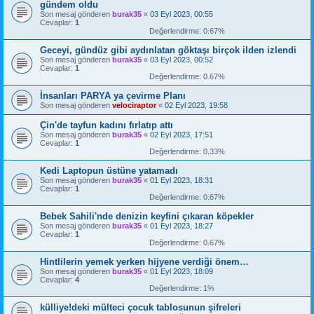
gündem oldu
Son mesaj gönderen
burak35
«
03 Eyl 2023, 00:55
Cevaplar:
1
Değerlendirme: 0.67%
Geceyi, gündüz gibi aydınlatan göktaşı birçok ilden izlendi
Son mesaj gönderen
burak35
«
03 Eyl 2023, 00:52
Cevaplar:
1
Değerlendirme: 0.67%
İnsanları PARYA ya çevirme Planı
Son mesaj gönderen
velociraptor
«
02 Eyl 2023, 19:58
Çin'de tayfun kadını fırlatıp attı
Son mesaj gönderen
burak35
«
02 Eyl 2023, 17:51
Cevaplar:
1
Değerlendirme: 0.33%
Kedi Laptopun üstüne yatamadı
Son mesaj gönderen
burak35
«
01 Eyl 2023, 18:31
Cevaplar:
1
Değerlendirme: 0.67%
Bebek Sahili'nde denizin keyfini çıkaran köpekler
Son mesaj gönderen
burak35
«
01 Eyl 2023, 18:27
Cevaplar:
1
Değerlendirme: 0.67%
Hintlilerin yemek yerken hijyene verdiği önem…
Son mesaj gönderen
burak35
«
01 Eyl 2023, 18:09
Cevaplar:
4
Değerlendirme: 1%
külliye!deki mülteci çocuk tablosunun şifreleri